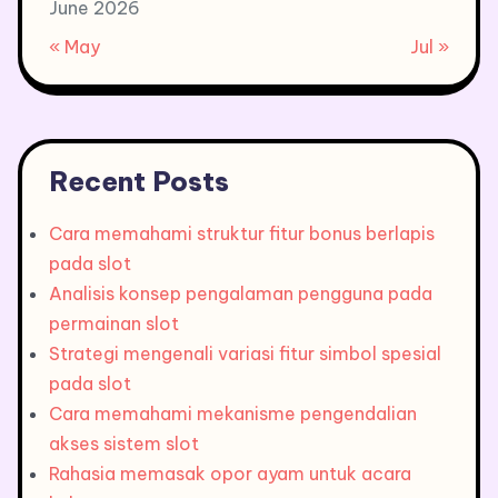
June 2026
« May
Jul »
Recent Posts
Cara memahami struktur fitur bonus berlapis
pada slot
Analisis konsep pengalaman pengguna pada
permainan slot
Strategi mengenali variasi fitur simbol spesial
pada slot
Cara memahami mekanisme pengendalian
akses sistem slot
Rahasia memasak opor ayam untuk acara