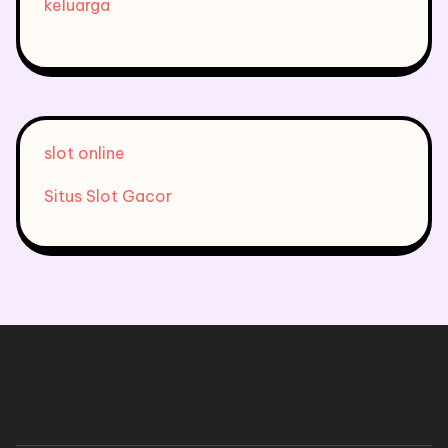
keluarga
slot online
Situs Slot Gacor