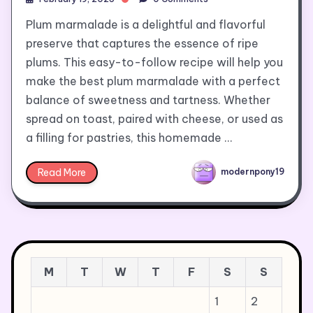
Plum marmalade is a delightful and flavorful
preserve that captures the essence of ripe
plums. This easy-to-follow recipe will help you
make the best plum marmalade with a perfect
balance of sweetness and tartness. Whether
spread on toast, paired with cheese, or used as
a filling for pastries, this homemade …
Read More
modernpony19
M
T
W
T
F
S
S
1
2