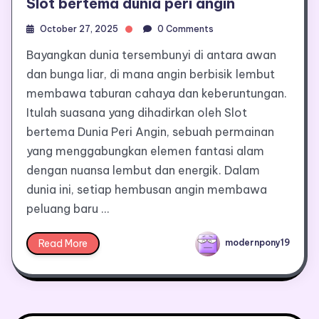
Slot bertema dunia peri angin
October 27, 2025
0 Comments
Bayangkan dunia tersembunyi di antara awan
dan bunga liar, di mana angin berbisik lembut
membawa taburan cahaya dan keberuntungan.
Itulah suasana yang dihadirkan oleh Slot
bertema Dunia Peri Angin, sebuah permainan
yang menggabungkan elemen fantasi alam
dengan nuansa lembut dan energik. Dalam
dunia ini, setiap hembusan angin membawa
peluang baru …
Read More
modernpony19