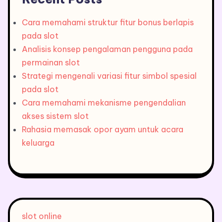
Cara memahami struktur fitur bonus berlapis
pada slot
Analisis konsep pengalaman pengguna pada
permainan slot
Strategi mengenali variasi fitur simbol spesial
pada slot
Cara memahami mekanisme pengendalian
akses sistem slot
Rahasia memasak opor ayam untuk acara
keluarga
slot online