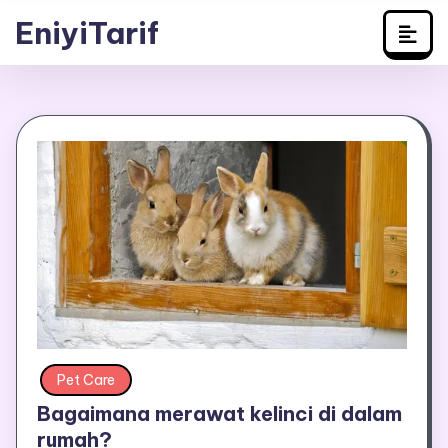
Travel
Skip
EniyiTarif
to
content
Pet Care
Bagaimana merawat kelinci di dalam
rumah?