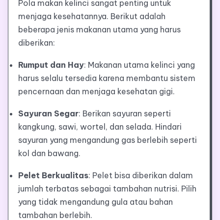
Pola makan kelinci sangat penting untuk
menjaga kesehatannya. Berikut adalah
beberapa jenis makanan utama yang harus
diberikan:
Rumput dan Hay
: Makanan utama kelinci yang
harus selalu tersedia karena membantu sistem
pencernaan dan menjaga kesehatan gigi.
Sayuran Segar
: Berikan sayuran seperti
kangkung, sawi, wortel, dan selada. Hindari
sayuran yang mengandung gas berlebih seperti
kol dan bawang.
Pelet Berkualitas
: Pelet bisa diberikan dalam
jumlah terbatas sebagai tambahan nutrisi. Pilih
yang tidak mengandung gula atau bahan
tambahan berlebih.