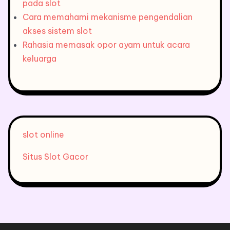
pada slot
Cara memahami mekanisme pengendalian
akses sistem slot
Rahasia memasak opor ayam untuk acara
keluarga
slot online
Situs Slot Gacor