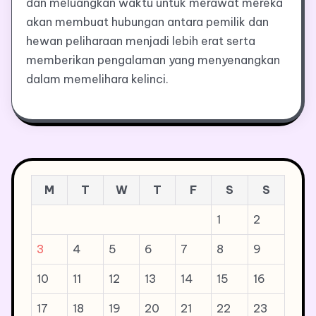
dan meluangkan waktu untuk merawat mereka
akan membuat hubungan antara pemilik dan
hewan peliharaan menjadi lebih erat serta
memberikan pengalaman yang menyenangkan
dalam memelihara kelinci.
M
T
W
T
F
S
S
1
2
3
4
5
6
7
8
9
10
11
12
13
14
15
16
17
18
19
20
21
22
23