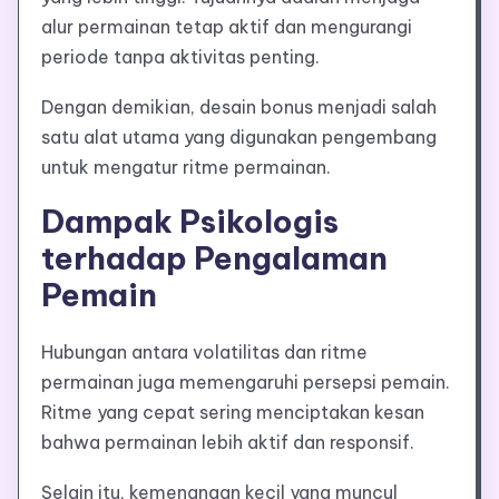
alur permainan tetap aktif dan mengurangi
periode tanpa aktivitas penting.
Dengan demikian, desain bonus menjadi salah
satu alat utama yang digunakan pengembang
untuk mengatur ritme permainan.
Dampak Psikologis
terhadap Pengalaman
Pemain
Hubungan antara volatilitas dan ritme
permainan juga memengaruhi persepsi pemain.
Ritme yang cepat sering menciptakan kesan
bahwa permainan lebih aktif dan responsif.
Selain itu, kemenangan kecil yang muncul