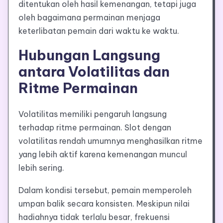
ditentukan oleh hasil kemenangan, tetapi juga
oleh bagaimana permainan menjaga
keterlibatan pemain dari waktu ke waktu.
Hubungan Langsung
antara Volatilitas dan
Ritme Permainan
Volatilitas memiliki pengaruh langsung
terhadap ritme permainan. Slot dengan
volatilitas rendah umumnya menghasilkan ritme
yang lebih aktif karena kemenangan muncul
lebih sering.
Dalam kondisi tersebut, pemain memperoleh
umpan balik secara konsisten. Meskipun nilai
hadiahnya tidak terlalu besar, frekuensi