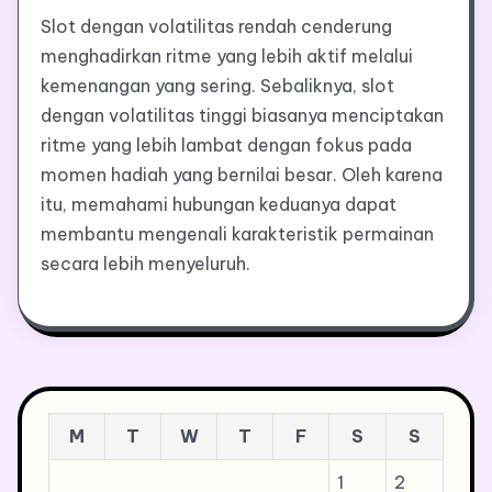
Slot dengan volatilitas rendah cenderung
menghadirkan ritme yang lebih aktif melalui
kemenangan yang sering. Sebaliknya, slot
dengan volatilitas tinggi biasanya menciptakan
ritme yang lebih lambat dengan fokus pada
momen hadiah yang bernilai besar. Oleh karena
itu, memahami hubungan keduanya dapat
membantu mengenali karakteristik permainan
secara lebih menyeluruh.
M
T
W
T
F
S
S
1
2