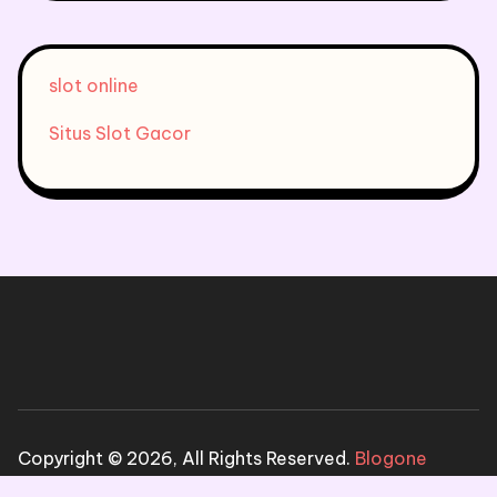
slot online
Situs Slot Gacor
Copyright © 2026, All Rights Reserved.
Blogone
theme by Britetechs