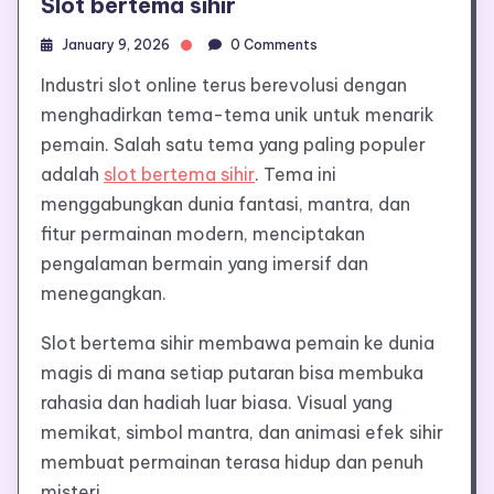
Slot bertema sihir
January 9, 2026
0 Comments
Industri slot online terus berevolusi dengan
menghadirkan tema-tema unik untuk menarik
pemain. Salah satu tema yang paling populer
adalah
slot bertema sihir
. Tema ini
menggabungkan dunia fantasi, mantra, dan
fitur permainan modern, menciptakan
pengalaman bermain yang imersif dan
menegangkan.
Slot bertema sihir membawa pemain ke dunia
magis di mana setiap putaran bisa membuka
rahasia dan hadiah luar biasa. Visual yang
memikat, simbol mantra, dan animasi efek sihir
membuat permainan terasa hidup dan penuh
misteri.