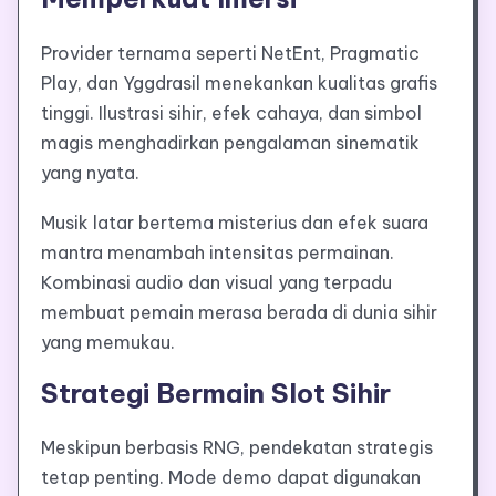
Provider ternama seperti NetEnt, Pragmatic
Play, dan Yggdrasil menekankan kualitas grafis
tinggi. Ilustrasi sihir, efek cahaya, dan simbol
magis menghadirkan pengalaman sinematik
yang nyata.
Musik latar bertema misterius dan efek suara
mantra menambah intensitas permainan.
Kombinasi audio dan visual yang terpadu
membuat pemain merasa berada di dunia sihir
yang memukau.
Strategi Bermain Slot Sihir
Meskipun berbasis RNG, pendekatan strategis
tetap penting. Mode demo dapat digunakan