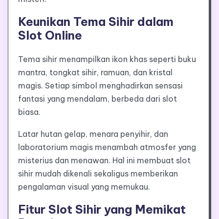
Keunikan Tema Sihir dalam
Slot Online
Tema sihir menampilkan ikon khas seperti buku
mantra, tongkat sihir, ramuan, dan kristal
magis. Setiap simbol menghadirkan sensasi
fantasi yang mendalam, berbeda dari slot
biasa.
Latar hutan gelap, menara penyihir, dan
laboratorium magis menambah atmosfer yang
misterius dan menawan. Hal ini membuat slot
sihir mudah dikenali sekaligus memberikan
pengalaman visual yang memukau.
Fitur Slot Sihir yang Memikat