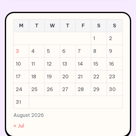
M
T
W
T
F
S
S
1
2
3
4
5
6
7
8
9
10
11
12
13
14
15
16
17
18
19
20
21
22
23
24
25
26
27
28
29
30
31
August 2026
« Jul