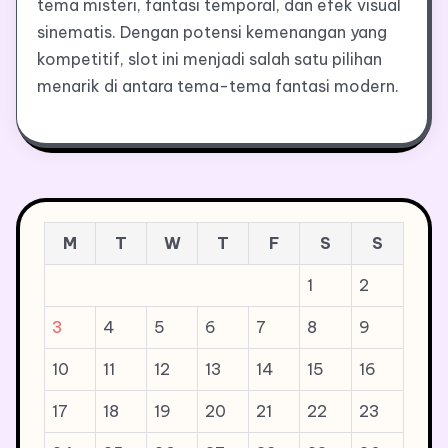
tema misteri, fantasi temporal, dan efek visual
sinematis. Dengan potensi kemenangan yang
kompetitif, slot ini menjadi salah satu pilihan
menarik di antara tema-tema fantasi modern.
M
T
W
T
F
S
S
1
2
3
4
5
6
7
8
9
10
11
12
13
14
15
16
17
18
19
20
21
22
23