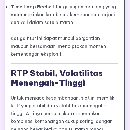
Time Loop Reels:
fitur gulungan berulang yang
memungkinkan kombinasi kemenangan terjadi
dua kali dalam satu putaran.
Ketiga fitur ini dapat muncul bergantian
maupun bersamaan, menciptakan momen
kemenangan eksplosif.
RTP Stabil, Volatilitas
Menengah-Tinggi
Untuk menjaga keseimbangan, slot ini memiliki
RTP yang stabil dan volatilitas menengah–
tinggi. Artinya pemain akan menemukan
kombinasi kemenangan cukup sering, dengan
peluang besar ketika bonus utama muncul.