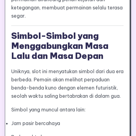
ketegangan, membuat permainan selalu terasa
segar.
Simbol-Simbol yang
Menggabungkan Masa
Lalu dan Masa Depan
Uniknya, slot ini menyatukan simbol dari dua era
berbeda. Pemain akan melihat perpaduan
benda-benda kuno dengan elemen futuristik,
seolah waktu saling bertabrakan di dalam gua.
Simbol yang muncul antara lain:
Jam pasir bercahaya