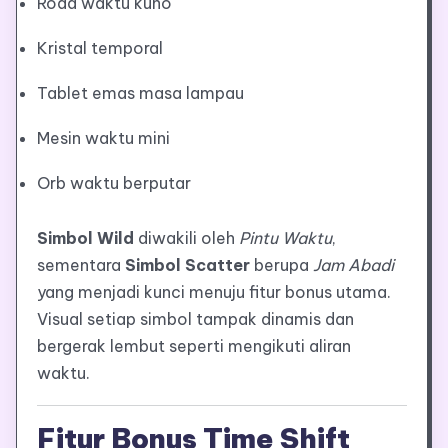
Roda waktu kuno
Kristal temporal
Tablet emas masa lampau
Mesin waktu mini
Orb waktu berputar
Simbol Wild
diwakili oleh
Pintu Waktu
,
sementara
Simbol Scatter
berupa
Jam Abadi
yang menjadi kunci menuju fitur bonus utama.
Visual setiap simbol tampak dinamis dan
bergerak lembut seperti mengikuti aliran
waktu.
Fitur Bonus Time Shift