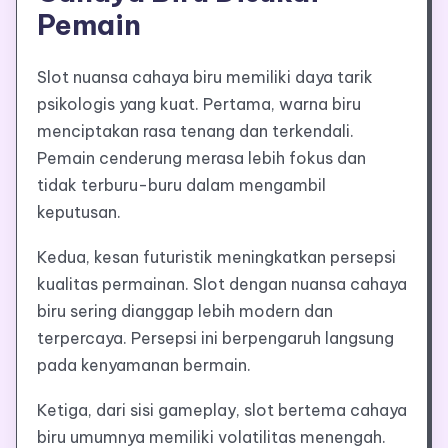
Pemain
Slot nuansa cahaya biru memiliki daya tarik
psikologis yang kuat. Pertama, warna biru
menciptakan rasa tenang dan terkendali.
Pemain cenderung merasa lebih fokus dan
tidak terburu-buru dalam mengambil
keputusan.
Kedua, kesan futuristik meningkatkan persepsi
kualitas permainan. Slot dengan nuansa cahaya
biru sering dianggap lebih modern dan
terpercaya. Persepsi ini berpengaruh langsung
pada kenyamanan bermain.
Ketiga, dari sisi gameplay, slot bertema cahaya
biru umumnya memiliki volatilitas menengah.