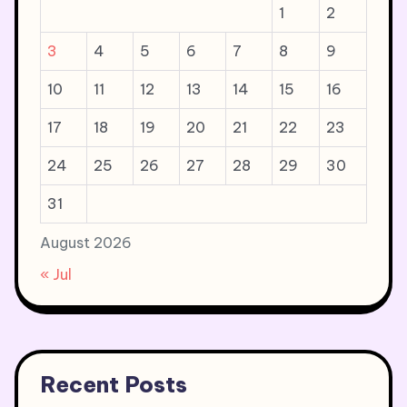
1
2
3
4
5
6
7
8
9
10
11
12
13
14
15
16
17
18
19
20
21
22
23
24
25
26
27
28
29
30
31
August 2026
« Jul
Recent Posts