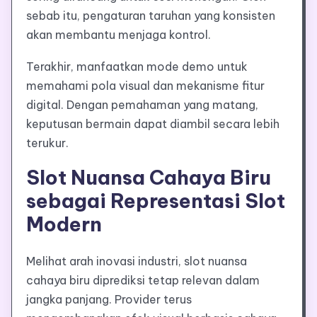
sebab itu, pengaturan taruhan yang konsisten
akan membantu menjaga kontrol.
Terakhir, manfaatkan mode demo untuk
memahami pola visual dan mekanisme fitur
digital. Dengan pemahaman yang matang,
keputusan bermain dapat diambil secara lebih
terukur.
Slot Nuansa Cahaya Biru
sebagai Representasi Slot
Modern
Melihat arah inovasi industri, slot nuansa
cahaya biru diprediksi tetap relevan dalam
jangka panjang. Provider terus