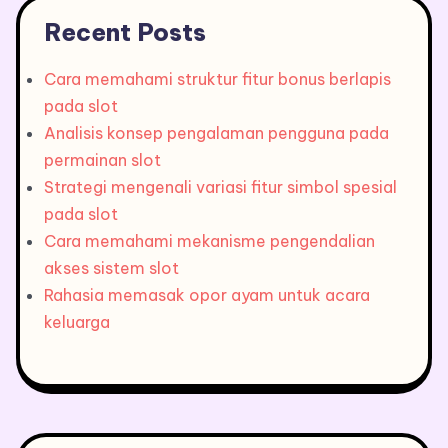
Recent Posts
Cara memahami struktur fitur bonus berlapis
pada slot
Analisis konsep pengalaman pengguna pada
permainan slot
Strategi mengenali variasi fitur simbol spesial
pada slot
Cara memahami mekanisme pengendalian
akses sistem slot
Rahasia memasak opor ayam untuk acara
keluarga