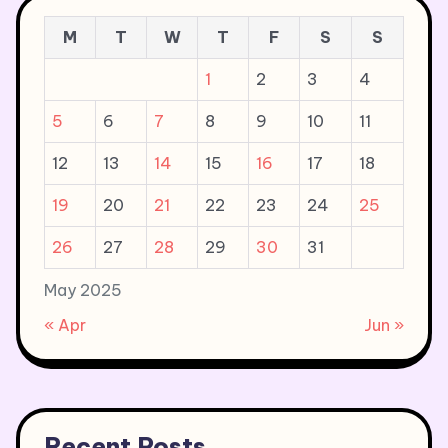
M
T
W
T
F
S
S
1
2
3
4
5
6
7
8
9
10
11
12
13
14
15
16
17
18
19
20
21
22
23
24
25
26
27
28
29
30
31
May 2025
« Apr
Jun »
Recent Posts