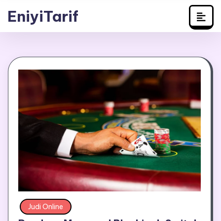
Travel
Skip
EniyiTarif
to
content
Judi Online