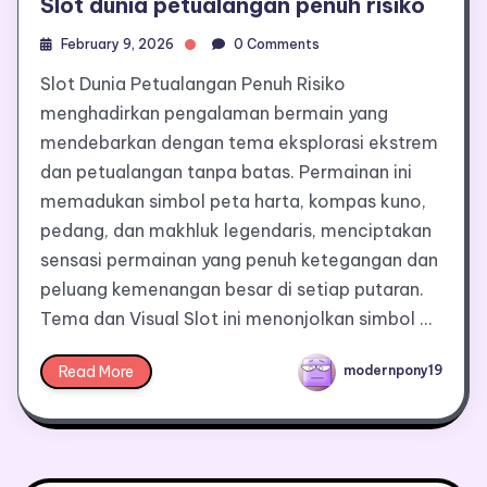
Slot dunia petualangan penuh risiko
February 9, 2026
0 Comments
Slot Dunia Petualangan Penuh Risiko
menghadirkan pengalaman bermain yang
mendebarkan dengan tema eksplorasi ekstrem
dan petualangan tanpa batas. Permainan ini
memadukan simbol peta harta, kompas kuno,
pedang, dan makhluk legendaris, menciptakan
sensasi permainan yang penuh ketegangan dan
peluang kemenangan besar di setiap putaran.
Tema dan Visual Slot ini menonjolkan simbol …
Read More
modernpony19