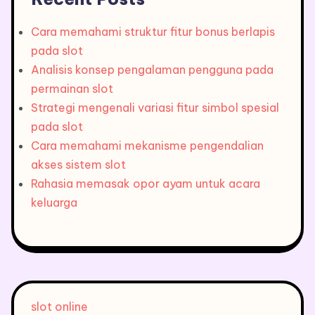
Cara memahami struktur fitur bonus berlapis
pada slot
Analisis konsep pengalaman pengguna pada
permainan slot
Strategi mengenali variasi fitur simbol spesial
pada slot
Cara memahami mekanisme pengendalian
akses sistem slot
Rahasia memasak opor ayam untuk acara
keluarga
slot online