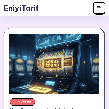
Travel
Skip
EniyiTarif
to
content
Judi Online