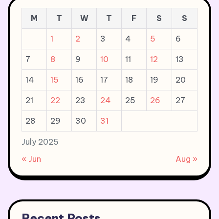
M
T
W
T
F
S
S
1
2
3
4
5
6
7
8
9
10
11
12
13
14
15
16
17
18
19
20
21
22
23
24
25
26
27
28
29
30
31
July 2025
« Jun
Aug »
Recent Posts